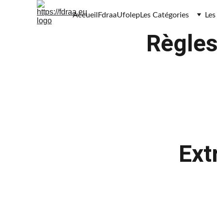
Accueil
Fdraa
Ufolep
Les Catégories
Les
Règles
Ext